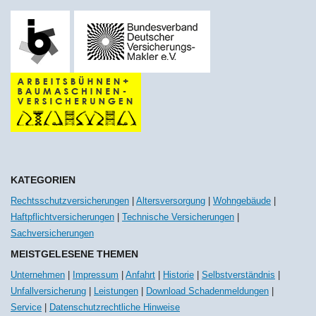
KATEGORIEN
Rechtsschutzversicherungen
|
Altersversorgung
|
Wohngebäude
|
Haftpflichtversicherungen
|
Technische Versicherungen
|
Sachversicherungen
MEISTGELESENE THEMEN
Unternehmen
|
Impressum
|
Anfahrt
|
Historie
|
Selbstverständnis
|
Unfallversicherung
|
Leistungen
|
Download Schadenmeldungen
|
Service
|
Datenschutzrechtliche Hinweise