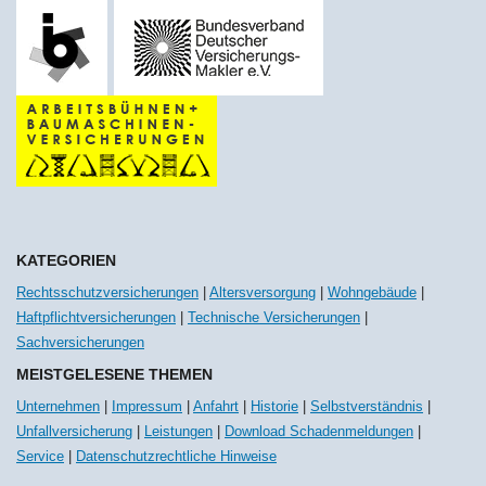
KATEGORIEN
Rechtsschutzversicherungen
|
Altersversorgung
|
Wohngebäude
|
Haftpflichtversicherungen
|
Technische Versicherungen
|
Sachversicherungen
MEISTGELESENE THEMEN
Unternehmen
|
Impressum
|
Anfahrt
|
Historie
|
Selbstverständnis
|
Unfallversicherung
|
Leistungen
|
Download Schadenmeldungen
|
Service
|
Datenschutzrechtliche Hinweise