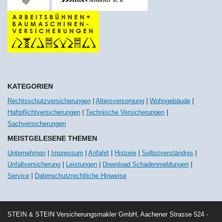
KATEGORIEN
Rechtsschutzversicherungen
|
Altersversorgung
|
Wohngebäude
|
Haftpflichtversicherungen
|
Technische Versicherungen
|
Sachversicherungen
MEISTGELESENE THEMEN
Unternehmen
|
Impressum
|
Anfahrt
|
Historie
|
Selbstverständnis
|
Unfallversicherung
|
Leistungen
|
Download Schadenmeldungen
|
Service
|
Datenschutzrechtliche Hinweise
STEIN & STEIN Versicherungsmakler GmbH, Aachener Strasse 524 -