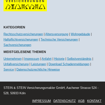
KATEGORIEN
Rechtsschutzversicherungen
|
Altersversorgung
|
Wohngebäude
|
Haftpflichtversicherungen
|
Technische Versicherungen
|
Sachversicherungen
MEISTGELESENE THEMEN
Unternehmen
|
Impressum
|
Anfahrt
|
Historie
|
Selbstverständnis
|
Unfallversicherung
|
Leistungen
|
Download Schadenmeldungen
|
Service
|
Datenschutzrechtliche Hinweise
STEIN & STEIN Versicherungsmakler GmbH, Aachener Strasse 524 -
528, 50933 Köln
IMPRESSUM
|
DATENSCHUTZ
|
AGB
|
KONTAKT