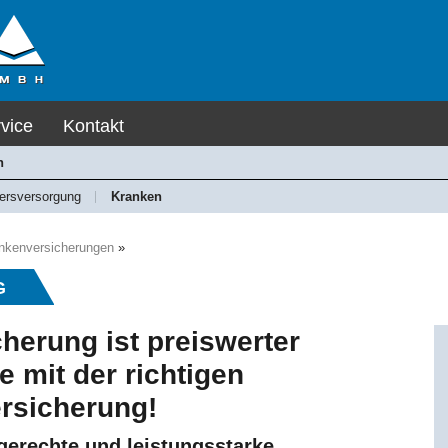
vice
Kontakt
n
tersversorgung
Kranken
nkenversicherungen
»
G
herung ist preiswerter
e mit der richtigen
rsicherung!
gerechte und leistungsstarke